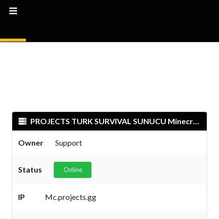
PROJECTS TURK SURVIVAL SUNUCU Minecraft Server
Owner
Support
Status
Online
IP
Mc.projects.gg