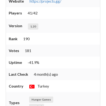
Website
https://projects.gg/
Players
41/42
Version
1.20
Rank
190
Votes
181
Uptime
-41.9%
Last Check
4 month(s) ago
Country
Turkey
Hunger Games
Types