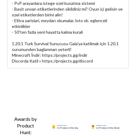
- PvP arayanlara istege ozel kusatma sistemi
- Basit unvan etiketlerinden sikildiniz mi? Oyun içi gelisin ve
ozel etiketlerden birini alin!
- Elitra yarislari, meydan okumalar, loto vb. eglenceli
etkinlikler
- 50'ten fazla yeni hayatta kalma kurali
1.20.1 Turk Survival Sunucusu Gaia'ya katilmak için 1.20.1
surumunden baglanman yeterli!
Minecraft İndir: https://projects.gg/indir
Discorda Katil » https://projects.gg/discord
Awards by
Product
Hunt: