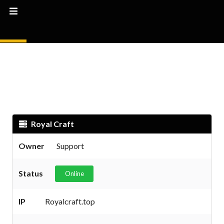
Royal Craft
Owner
Support
Status
Online
IP
Royalcraft.top