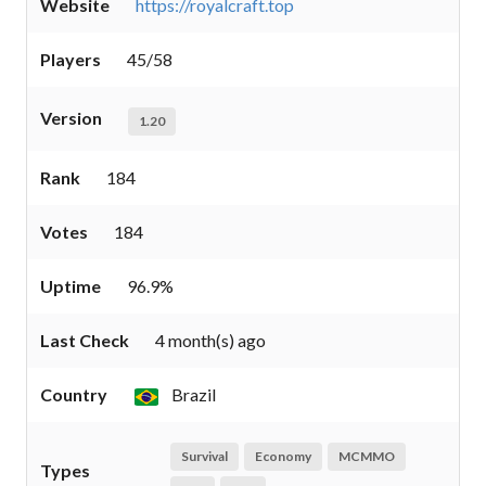
Website
https://royalcraft.top
Players
45/58
Version
1.20
Rank
184
Votes
184
Uptime
96.9%
Last Check
4 month(s) ago
Country
Brazil
Survival
Economy
MCMMO
Types