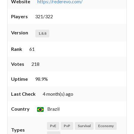
Website
https://rederevo.com/
Players
321/322
Version
1.8.8
Rank
61
Votes
218
Uptime
98.9%
Last Check
4 month(s) ago
Country
Brazil
PvE
PvP
Survival
Economy
Types