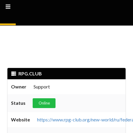
RPG.CLUB
Owner
Support
Status
Online
Website
https://www.rpg-club.org/new-world/ru/federa