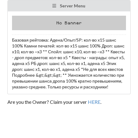
Server Menu
Базовая рейтовка: Адена/Опыт/SP: кол-во х15 шанс
100% Камни печатей: кол-во х15 шанс 100% Дроп: шанс
х10, кол-во ~х3 ** Спойл: шанс х10, кол-во ~х3 ** Квесты
- дроп предметов: кол-во х5 * Квесты - награды: опыт х5,
адена х5 РБ дроп: шанс х5, кол-во х1, адена х5 Эпик
дроп: шанс х1, кол-во х1, адена х5 *Не для всех квестов
Подробнее &gt;&gt;&gt; ** Умножается количество при
превышении шанса дропа 100% кратно превышениям,
указано среднее. Только ресурсы и расходники!
Are you the Owner? Claim your server
HERE
.