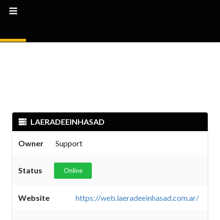
LAERADEEINHASAD
Owner
Support
Status
Online
Website
https://web.laeradeeinhasad.com.ar/