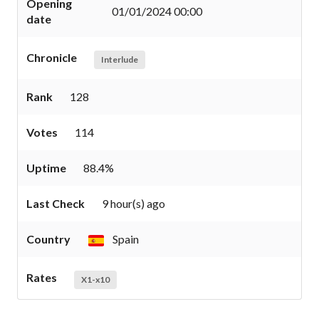
Opening
01/01/2024 00:00
date
Chronicle
Interlude
Rank
128
Votes
114
Uptime
88.4%
Last Check
9 hour(s) ago
Country
Spain
Rates
X1-x10