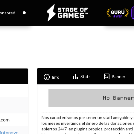
onsored
Bar_chart
Imagesmode
Info
Stats
Banner
Info
Nos caracterizamos por tener un staff amigable y
.com
los meses invertimos el dinero de las donaciones e
abiertos 24/7, en plugins propios, protección ant
https://www.kriptonpvp.com/