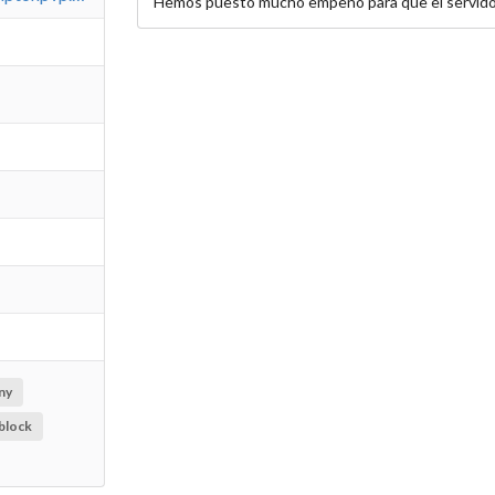
Hemos puesto mucho empeño para que el servidor
ny
block