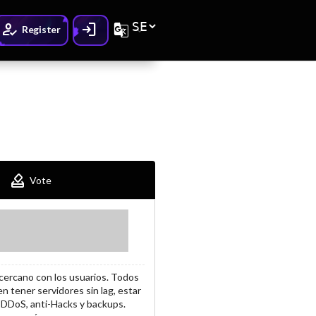
How_to_reg
Login
G_translate
Register
How_to_vote
Vote
 cercano con los usuarios. Todos
n tener servidores sin lag, estar
i-DDoS, anti-Hacks y backups.