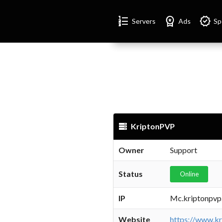
Format_list_numbered
Workspace_premium
Verified
Servers
Ads
Sp
KriptonPVP
Owner
Support
Status
Online
IP
Mc.kriptonpvp
Website