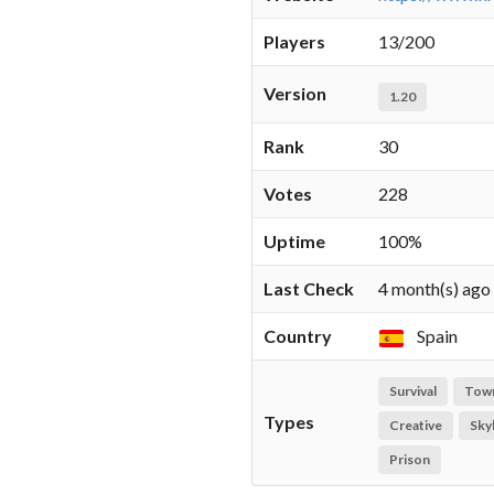
Players
13/200
Version
1.20
Rank
30
Votes
228
Uptime
100%
Last Check
4 month(s) ago
Country
Spain
Survival
Tow
Types
Creative
Sky
Prison